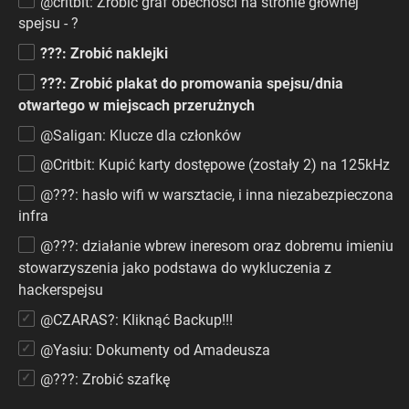
@critbit: Zrobić graf obecności na stronie głównej
spejsu - ?
???: Zrobić naklejki
???: Zrobić plakat do promowania spejsu/dnia
otwartego w miejscach przerużnych
@Saligan: Klucze dla członków
@Critbit: Kupić karty dostępowe (zostały 2) na 125kHz
@???: hasło wifi w warsztacie, i inna niezabezpieczona
infra
@???: działanie wbrew ineresom oraz dobremu imieniu
stowarzyszenia jako podstawa do wykluczenia z
hackerspejsu
@CZARAS?: Kliknąć Backup!!!
@Yasiu: Dokumenty od Amadeusza
@???: Zrobić szafkę