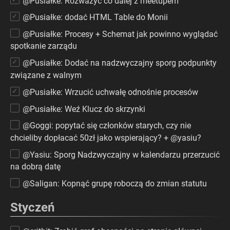
@Pusiałke: Rozważyć co dalej z meetupem
@Pusiałke: dodać HTML Table do Monii
@Pusiałke: Procesy + Schemat jak powinno wyglądać
spotkanie zarządu
@Pusiałke: Dodać na nadzwyczajny sporg podpunkty
związane z walnym
@Pusiałke: Wrzucić uchwałę odnośnie procesów
@Pusiałke: Weź Klucz do skrzynki
@Goggi: popytać się członków starych, czy nie
chcieliby dopłacać 50zł jako wspierający? + @yasiu?
@Yasiu: Sporg Nadzwyczajny w kalendarzu przerzucić
na dobrą datę
@Saligan: Kopnąć grupę roboczą do zmian statutu
Styczeń