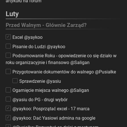
artykułu na forum
Luty
Przed Walnym - Głównie Zarząd?
Excel @yaykoo
Pisanie do Ludzi @yaykoo
Podsumowanie Roku - opowiedzenie co się działo w
roku organizacyjnie i finansowo @Saligan
Przygotowanie dokumentów do walnego @Pusiałke
Sprawdzenie @yasiu
Ogarnięcie miejsca walnego @Saligan
@yasiu do PG - drugi wybór
@yaykoo: Posprzątać excel - 17 marca
@yaykoo: Dać Yasiowi admina na google